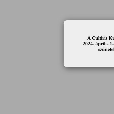
A Cultiris K
2024. április 1
szünetel